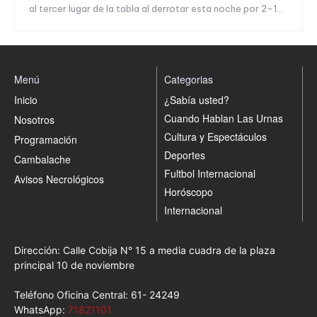
al tercer lugar de la tabla al derrotar esta noche por 2-1...
Menú
Categorias
Inicio
¿Sabía usted?
Cuando Hablan Las Urnas
Nosotros
Cultura y Espectáculos
Programación
Deportes
Cambalache
Fultbol Internacional
Avisos Necrológicos
Horóscopo
Internacional
Dirección: Calle Cobija N° 15 a media cuadra de la plaza
principal 10 de noviembre
Teléfono Oficina Central: 61- 24249
WhatsApp:
71821101