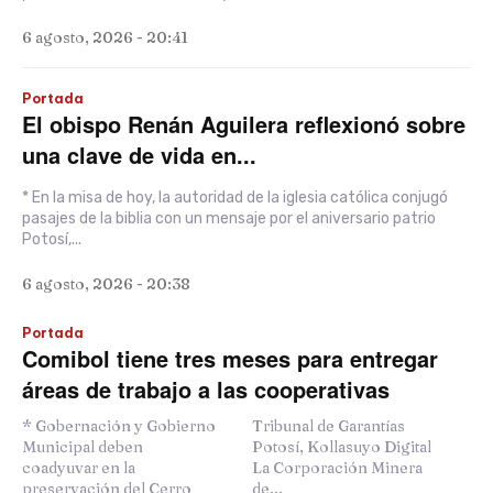
6 agosto, 2026 - 20:41
Portada
El obispo Renán Aguilera reflexionó sobre
una clave de vida en...
* En la misa de hoy, la autoridad de la iglesia católica conjugó
pasajes de la biblia con un mensaje por el aniversario patrio
Potosí,...
6 agosto, 2026 - 20:38
Portada
Comibol tiene tres meses para entregar
áreas de trabajo a las cooperativas
* Gobernación y Gobierno
Tribunal de Garantías
Municipal deben
Potosí, Kollasuyo Digital
coadyuvar en la
La Corporación Minera
preservación del Cerro
de...