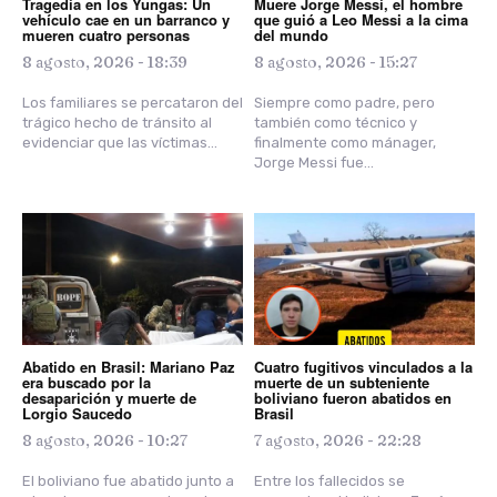
Tragedia en los Yungas: Un
Muere Jorge Messi, el ​hombre
vehículo cae en un barranco y
que guió a Leo Messi a la cima
mueren cuatro personas
del mundo
8 agosto, 2026 - 18:39
8 agosto, 2026 - 15:27
Los familiares se percataron del
Siempre como padre, pero
trágico hecho de tránsito al
también como técnico y
evidenciar que las víctimas...
finalmente como mánager,
Jorge Messi fue...
Abatido en Brasil: Mariano Paz
Cuatro fugitivos vinculados a la
era buscado por la
muerte de un subteniente
desaparición y muerte de
boliviano fueron abatidos en
Lorgio Saucedo
Brasil
8 agosto, 2026 - 10:27
7 agosto, 2026 - 22:28
El boliviano fue abatido junto a
Entre los fallecidos se