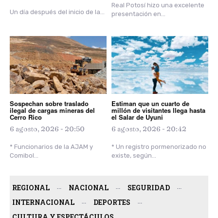
Real Potosí hizo una excelente
Un día después del inicio de la...
presentación en...
Sospechan sobre traslado
Estiman que un cuarto de
ilegal de cargas mineras del
millón de visitantes llega hasta
Cerro Rico
el Salar de Uyuni
6 agosto, 2026 - 20:50
6 agosto, 2026 - 20:42
* Funcionarios de la AJAM y
* Un registro pormenorizado no
Comibol...
existe, según...
REGIONAL
NACIONAL
SEGURIDAD
INTERNACIONAL
DEPORTES
CULTURA Y ESPECTÁCULOS