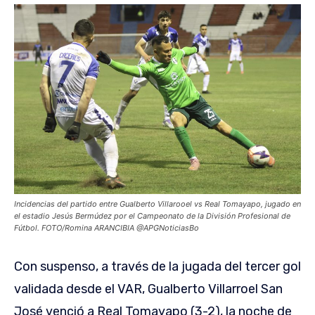
Incidencias del partido entre Gualberto Villarooel vs Real Tomayapo, jugado en
el estadio Jesús Bermúdez por el Campeonato de la División Profesional de
Fútbol. FOTO/Romina ARANCIBIA @APGNoticiasBo
Con suspenso, a través de la jugada del tercer gol
validada desde el VAR, Gualberto Villarroel San
José venció a Real Tomayapo (3-2), la noche de