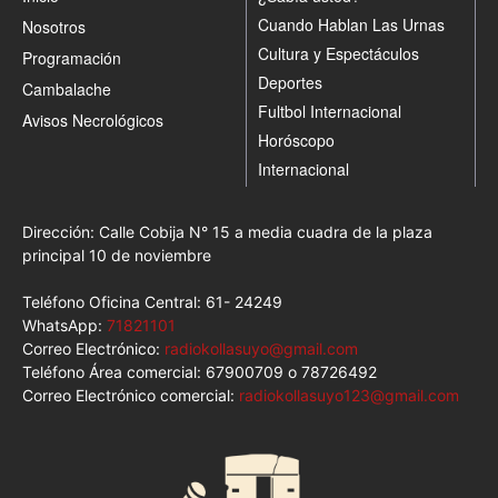
Cuando Hablan Las Urnas
Nosotros
Cultura y Espectáculos
Programación
Deportes
Cambalache
Fultbol Internacional
Avisos Necrológicos
Horóscopo
Internacional
Dirección: Calle Cobija N° 15 a media cuadra de la plaza
principal 10 de noviembre
Teléfono Oficina Central: 61- 24249
WhatsApp:
71821101
Correo Electrónico:
radiokollasuyo@gmail.com
Teléfono Área comercial: 67900709 o 78726492
Correo Electrónico comercial:
radiokollasuyo123@gmail.com