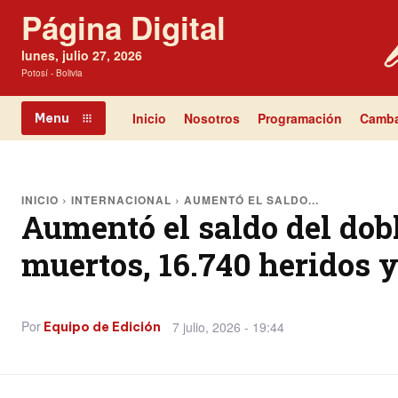
Página Digital
lunes, julio 27, 2026
Potosí - Bolivia
Inicio
Nosotros
Programación
Camba
Menu
INICIO
INTERNACIONAL
AUMENTÓ EL SALDO...
Aumentó el saldo del dob
muertos, 16.740 heridos 
Por
7 julio, 2026 - 19:44
Equipo de Edición