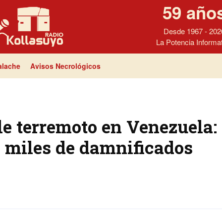
59 año
Desde 1967 - 202
La Potencia Informa
lache
Avisos Necrológicos
le terremoto en Venezuela: 
y miles de damnificados