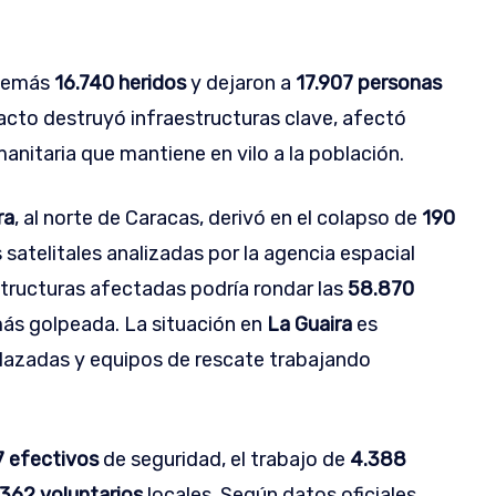
además
16.740 heridos
y dejaron a
17.907 personas
pacto destruyó infraestructuras clave, afectó
anitaria que mantiene en vilo a la población.
ra
, al norte de Caracas, derivó en el colapso de
190
 satelitales analizadas por la agencia espacial
tructuras afectadas podría rondar las
58.870
más golpeada. La situación en
La Guaira
es
plazadas y equipos de rescate trabajando
7 efectivos
de seguridad, el trabajo de
4.388
362 voluntarios
locales. Según datos oficiales,