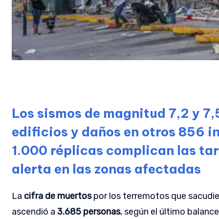
Los sismos de magnitud 7,2 y 7,
edificios y daños en otros 856 
1.000 réplicas complican las ta
alerta en las zonas afectadas
La
cifra de muertos
por los terremotos que sacudie
ascendió a
3.685 personas
, según el último balance