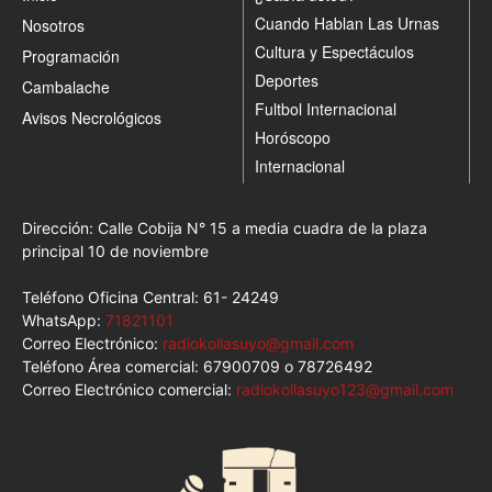
Cuando Hablan Las Urnas
Nosotros
Cultura y Espectáculos
Programación
Deportes
Cambalache
Fultbol Internacional
Avisos Necrológicos
Horóscopo
Internacional
Dirección: Calle Cobija N° 15 a media cuadra de la plaza
principal 10 de noviembre
Teléfono Oficina Central: 61- 24249
WhatsApp:
71821101
Correo Electrónico:
radiokollasuyo@gmail.com
Teléfono Área comercial: 67900709 o 78726492
Correo Electrónico comercial:
radiokollasuyo123@gmail.com