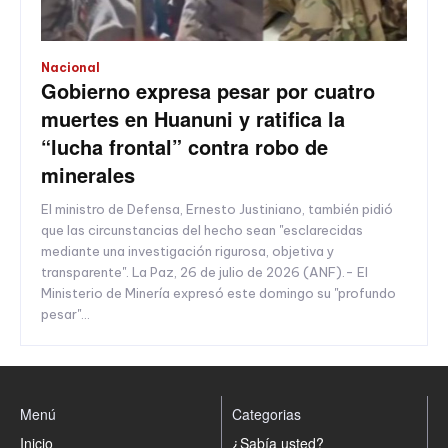
Nacional
Gobierno expresa pesar por cuatro
muertes en Huanuni y ratifica la
“lucha frontal” contra robo de
minerales
El ministro de Defensa, Ernesto Justiniano, también pidió
que las circunstancias del hecho sean "esclarecidas
mediante una investigación rigurosa, objetiva y
transparente". La Paz, 26 de julio de 2026 (ANF).- El
Ministerio de Minería expresó este domingo su "profundo
pesar"...
Menú
Categorias
Inicio
¿Sabía usted?