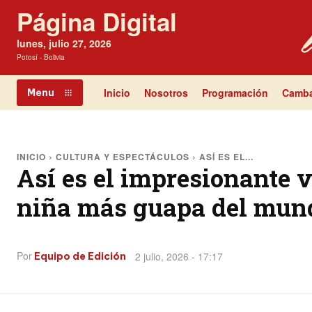
Página Digital
lunes, julio 27, 2026
Potosí - Bolivia
Inicio
Nosotros
Programación
Camba
Menu
INICIO
CULTURA Y ESPECTÁCULOS
ASÍ ES EL...
Así es el impresionante v
niña más guapa del mun
Por
2 julio, 2026 - 17:17
Equipo de Edición