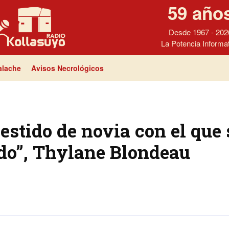
59 año
Desde 1967 - 202
La Potencia Informa
lache
Avisos Necrológicos
estido de novia con el que 
do”, Thylane Blondeau