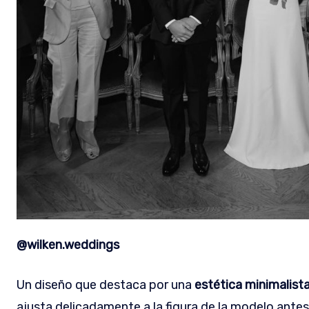
@wilken.weddings
Un diseño que destaca por una
estética minimalista
ajusta delicadamente a la figura de la modelo antes