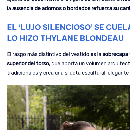
la
ausencia de adornos o bordados refuerza su car
EL ‘LUJO SILENCIOSO’ SE CUEL
LO HIZO THYLANE BLONDEAU
El rasgo más distintivo del vestido es la
sobrecapa t
superior del torso
, que aporta un volumen arquitec
tradicionales y crea una silueta escultural, elegant