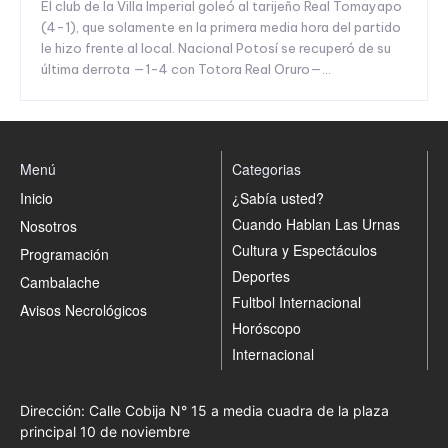
El club de la Villa Imperial goleó al tarijeño Real Tomayapo
(4-1), que solamente en la primera media hora del partido
le hizo frente al local. Nacional Potosí se recuperó de su
última derrota —1-4 con Totora Real Oruro—...
Menú
Categorias
Inicio
¿Sabía usted?
Cuando Hablan Las Urnas
Nosotros
Cultura y Espectáculos
Programación
Deportes
Cambalache
Fultbol Internacional
Avisos Necrológicos
Horóscopo
Internacional
Dirección: Calle Cobija N° 15 a media cuadra de la plaza
principal 10 de noviembre