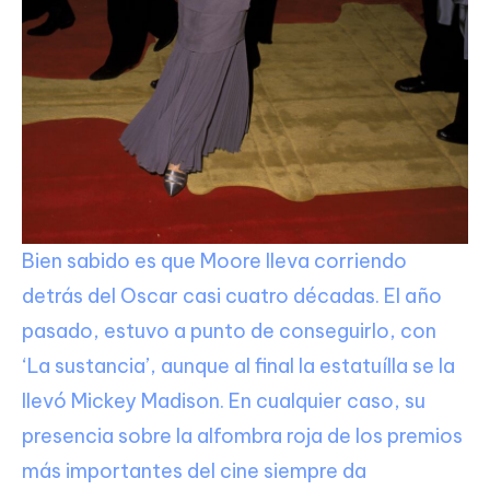
Bien sabido es que Moore lleva corriendo
detrás del Oscar casi cuatro décadas. El año
pasado, estuvo a punto de conseguirlo, con
‘La sustancia’, aunque al final la estatuílla se la
llevó Mickey Madison. En cualquier caso, su
presencia sobre la alfombra roja de los premios
más importantes del cine siempre da