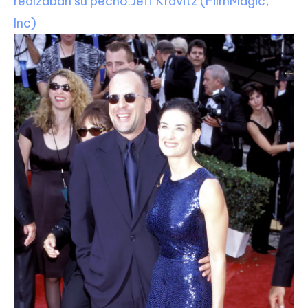
realzaban su pecho.
Jeff Kravitz (FilmMagic,
Inc)