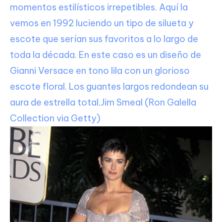
momentos estilísticos irrepetibles. Aquí la
vemos en 1992 luciendo un tipo de silueta y
escote que serían sus favoritos a lo largo de
toda la década. En este caso es un diseño de
Gianni Versace en tono lila con un glorioso
escote floral. Los guantes largos redondean su
aura de estrella total.
Jim Smeal (Ron Galella
Collection via Getty)