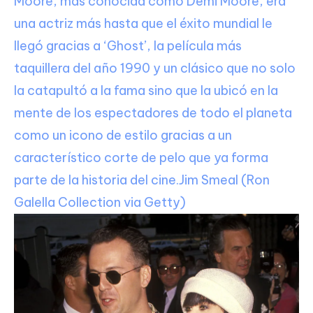
Moore, más conocida como Demi Moore, era
una actriz más hasta que el éxito mundial le
llegó gracias a ‘Ghost’, la película más
taquillera del año 1990 y un clásico que no solo
la catapultó a la fama sino que la ubicó en la
mente de los espectadores de todo el planeta
como un icono de estilo gracias a un
característico corte de pelo que ya forma
parte de la historia del cine.
Jim Smeal (Ron
Galella Collection via Getty)