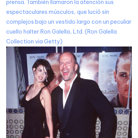
prensa. También llamaron la atención sus
espectaculares músculos, que lució sin
complejos bajo un vestido largo con un peculiar
cuello halter.
Ron Galella, Ltd. (Ron Galella
Collection via Getty)