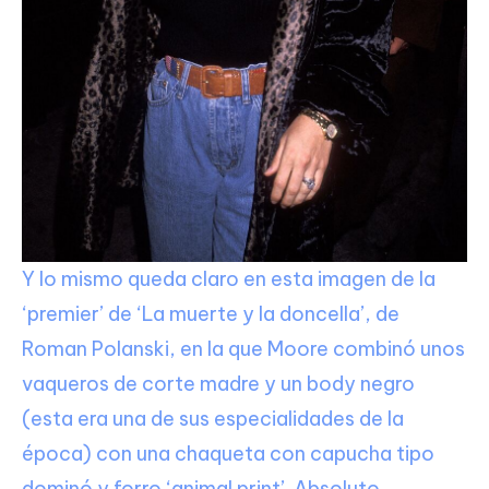
Y lo mismo queda claro en esta imagen de la
‘premier’ de ‘La muerte y la doncella’, de
Roman Polanski, en la que Moore combinó unos
vaqueros de corte madre y un body negro
(esta era una de sus especialidades de la
época) con una chaqueta con capucha tipo
dominó y forro ‘animal print’. Absoluto