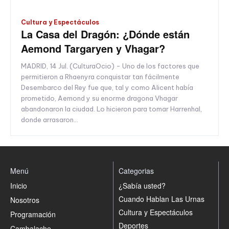
Cultura y Espectáculos
La Casa del Dragón: ¿Dónde están
Aemond Targaryen y Vhagar?
MADRID, 14 Jul. (CulturaOcio) - Uno de los factores que
permitieron a Rhaenyra conquistar tan fácilmente
Desembarco del Rey fue que, tal y como Alicent había
prometido, Aemond y su enorme dragona Vhagar
abandonaron la ciudad. Lo hicieron para tomar Harrenhal,
donde arrasaron...
Menú
Categorias
Inicio
¿Sabía usted?
Cuando Hablan Las Urnas
Nosotros
Cultura y Espectáculos
Programación
Deportes
Cambalache