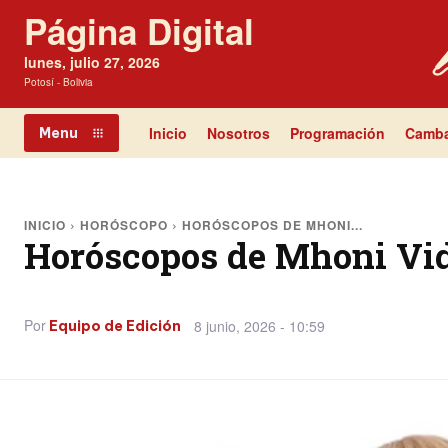
Página Digital
lunes, julio 27, 2026
Potosí - Bolivia
Inicio
Nosotros
Programación
Camba
Menu
INICIO
HORÓSCOPO
HORÓSCOPOS DE MHONI...
Horóscopos de Mhoni Vide
Por
8 junio, 2026 - 10:59
Equipo de Edición