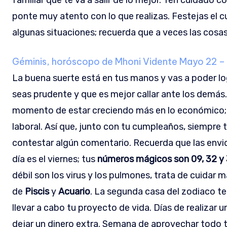
familiar que te va a salir de lo mejor. Ten cuidado 
ponte muy atento con lo que realizas. Festejas el c
algunas situaciones; recuerda que a veces las cosas 
Géminis, horóscopo de Mhoni Vidente
Mayo 22 – 
La buena suerte está en tus manos y vas a poder log
seas prudente y que es mejor callar ante los demás. E
momento de estar creciendo más en lo económico; e
laboral. Así que, junto con tu cumpleaños, siempre 
contestar algún comentario. Recuerda que las envi
día es el viernes; tus
números mágicos son 09, 32 y
débil son los virus y los pulmones, trata de cuidar 
de
Piscis
y
Acuario
. La segunda casa del zodiaco te
llevar a cabo tu proyecto de vida. Días de realizar
dejar un dinero extra. Semana de aprovechar todo 