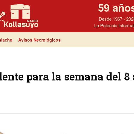
59 año
Desde 1967 - 202
La Potencia Informa
lache
Avisos Necrológicos
nte para la semana del 8 a