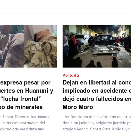
Portada
expresa pesar por
Dejan en libertad al con
ertes en Huanuni y
implicado en accidente 
a “lucha frontal”
dejó cuatro fallecidos e
bo de minerales
Moro Moro
Defensa, Ernesto Justiniano,
Los familiares de las víctimas cuesti
ue las circunstancias del
decisión judicial y exigieron justicia p
clarecidas mediante una
trágico hecho. Santa Cruz, Kollasuyo 