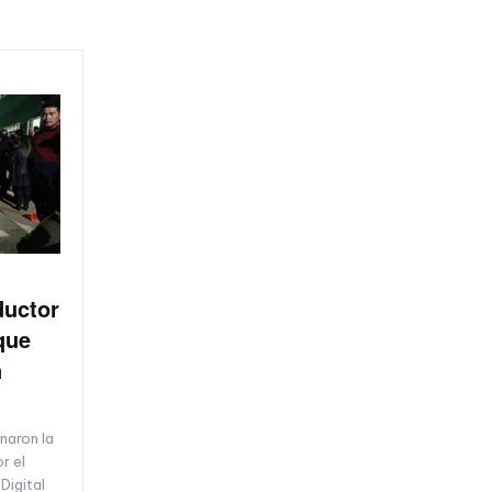
ductor
que
n
onaron la
or el
Digital