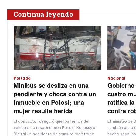
Continua leyendo
Portada
Nacional
Minibús se desliza en una
Gobierno 
pendiente y choca contra un
cuatro mu
inmueble en Potosí; una
ratifica l
mujer resulta herida
contra ro
El conductor aseguró que los frenos del
El ministro de 
vehículo no respondieron Potosí, Kollasuyo
también pidió q
Digital Un accidente de tránsito registrado
hecho sean "es