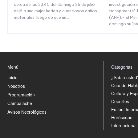
cerca de las 23:45 del domingo 26 de julio
investigación r
dejó a una mujer herida y cuantiosos daños
transparente". 
materiales, luego de que un...
(ANF).- El Mini
domingo su "pr
Menú
Categorias
Inicio
¿Sabía usted
Cuando Habl
Nosotros
Cultura y Esp
Programación
Deportes
Cambalache
Fultbol Intern
Avisos Necrológicos
Horóscopo
Internacional