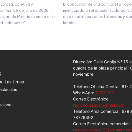
igurosa, objetiva y
El conductor de una camioneta Toyo
La Paz, 26 de julio de 2026
involucrado en el accidente de tránsi
sterio de Minería expresó este
dejó cuatro personas fallecidas y do
ofundo pesar"...
heridas...
Dirección: Calle Cobija N° 15 
cuadra de la plaza principal 1
?
noviembre
an Las Urnas
Teléfono Oficina Central: 61-
ectáculos
WhatsApp:
71821101
Correo Electrónico:
acional
radiokollasuyo@gmail.com
Teléfono Área comercial: 679
78726492
Correo Electrónico comercial:
radiokollasuyo123@gmail.com