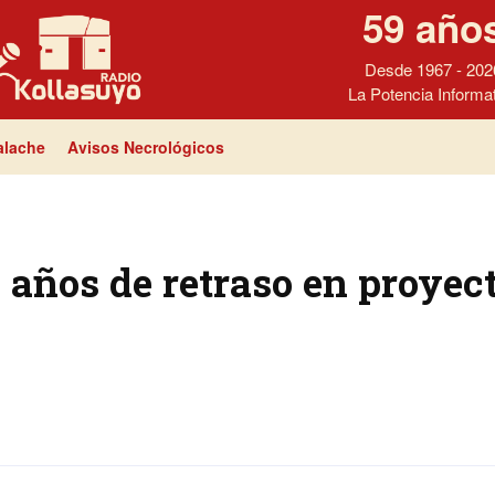
59 año
Desde 1967 - 202
La Potencia Informa
lache
Avisos Necrológicos
años de retraso en proyect