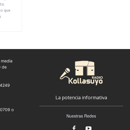
ta,
to que
s
a media
0 de
 24249
La potencia informativa
00709 o
Nuestras Redes