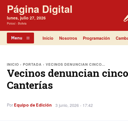
Página Digital
lunes, julio 27, 2026
Potosí - Bolivia
Inicio
Nosotros
Programación
Camba
Menu
INICIO
PORTADA
VECINOS DENUNCIAN CINCO...
Vecinos denuncian cinco 
Canterías
Por
3 junio, 2026 - 17:42
Equipo de Edición