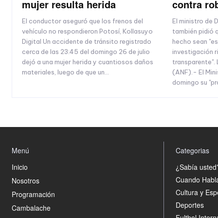
mujer resulta herida
contra ro
El conductor aseguró que los frenos del
El ministro de 
vehículo no respondieron Potosí, Kollasuyo
también pidió q
Digital Un accidente de tránsito registrado
hecho sean "es
cerca de las 23:45 del domingo 26 de julio
investigación r
dejó a una mujer herida y cuantiosos daños
transparente". 
materiales, luego de que un...
(ANF).- El Mini
domingo su "pr
Menú
Categorias
Inicio
¿Sabía usted
Cuando Habl
Nosotros
Cultura y Esp
Programación
Deportes
Cambalache
Fultbol Intern