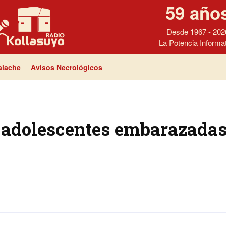
59 año
Desde 1967 - 202
La Potencia Informa
lache
Avisos Necrológicos
 adolescentes embarazadas