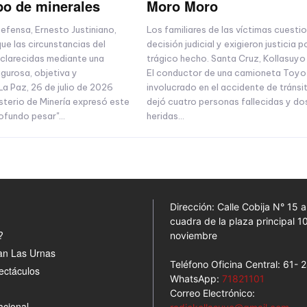
bo de minerales
Moro Moro
Defensa, Ernesto Justiniano,
Los familiares de las víctimas cuesti
ue las circunstancias del
decisión judicial y exigieron justicia p
clarecidas mediante una
trágico hecho. Santa Cruz, Kollasuyo 
igurosa, objetiva y
El conductor de una camioneta Toyo
La Paz, 26 de julio de 2026
involucrado en el accidente de tránsi
sterio de Minería expresó este
dejó cuatro personas fallecidas y do
ofundo pesar"...
heridas...
Dirección: Calle Cobija N° 15 
cuadra de la plaza principal 1
?
noviembre
an Las Urnas
Teléfono Oficina Central: 61-
ectáculos
WhatsApp:
71821101
Correo Electrónico:
acional