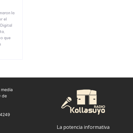
onaron la
or el
Digital
ta,
to que
s
a media
0 de
 24249
La potencia informativa