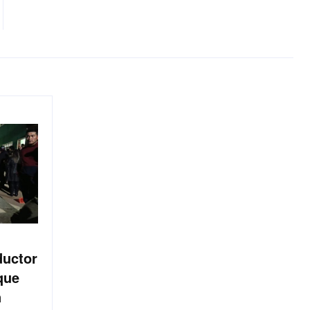
ductor
que
n