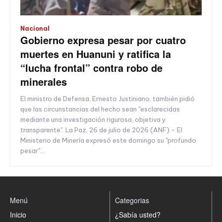
Nacional
Gobierno expresa pesar por cuatro
muertes en Huanuni y ratifica la
“lucha frontal” contra robo de
minerales
El ministro de Defensa, Ernesto Justiniano, también pidió
que las circunstancias del hecho sean "esclarecidas
mediante una investigación rigurosa, objetiva y
transparente". La Paz, 26 de julio de 2026 (ANF).- El
Ministerio de Minería expresó este domingo su "profundo
pesar"...
Menú
Categorias
Inicio
¿Sabía usted?