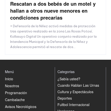
Rescatan a dos bebés de un motel y
hallan a otros nueve menores en
condiciones precarias
• Defensoría de la Niñez activó medidas de protección
tras operativo realizado en la zona Las Rosas Potosí,
Kollasuyo Digital Un operativo conjunto realizado por la
Intendencia Municipal y la Defensoría de la Niñez y
Adolescencia permitió el rescate de dos...
Menú
Categorias
Inicio
¿Sabía usted?
Cuando Hablan Las Urnas
Nosotros
Cultura y Espectáculos
Programación
Deportes
Cambalache
Fultbol Internacional
Avisos Necrológicos