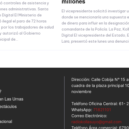
millones
ió controles de asistencia y
ones administrativas. Santa
El vicepresidente solicitó investigar 
 Digital El Ministerio de
donde se mencionaría una supuesta 
 ilegal el paro de 72 horas
de dinero para influir en la designació
por los trabajadores de salud
comandante de la Policía. La Paz, Ko
y autorizó al Gobierno
Digital El vicepresidente del Estado,
ipal de...
Lara, presentó este lunes una denuncia
Dirección: Calle Cobija N° 15 
cuadra de la plaza principal 1
?
noviembre
an Las Urnas
Teléfono Oficina Central: 61-
ectáculos
WhatsApp:
71821101
Correo Electrónico:
acional
radiokollasuyo@gmail.com
Teléfono Área comercial: 679