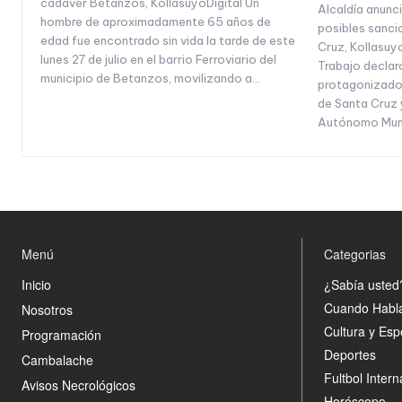
cadáver Betanzos, KollasuyoDigital Un
Alcaldía anunc
hombre de aproximadamente 65 años de
posibles sanci
edad fue encontrado sin vida la tarde de este
Cruz, Kollasuyo
lunes 27 de julio en el barrio Ferroviario del
Trabajo declaró
municipio de Betanzos, movilizando a...
protagonizado 
de Santa Cruz 
Autónomo Munic
Menú
Categorias
Inicio
¿Sabía usted
Cuando Habl
Nosotros
Cultura y Esp
Programación
Deportes
Cambalache
Fultbol Intern
Avisos Necrológicos
Horóscopo