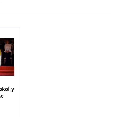
okol y
es