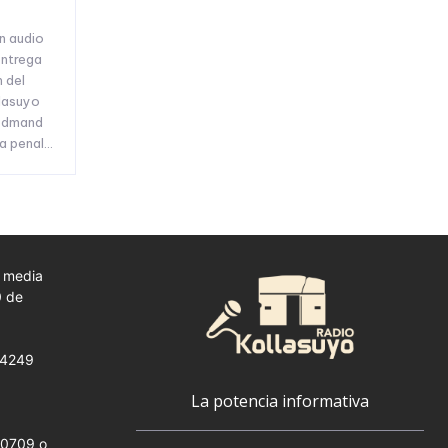
un audio
entrega
n del
llasuyo
 Edmand
 penal...
a media
0 de
 24249
La potencia informativa
00709 o