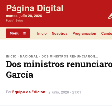
Página Digital
martes, julio 28, 2026
Potosí - Bolivia
Inicio
Nosotros
Programación
Camba
Menu
INICIO
NACIONAL
DOS MINISTROS RENUNCIARON...
Dos ministros renunciaro
García
Por
2 junio, 2026 - 21:01
Equipo de Edición