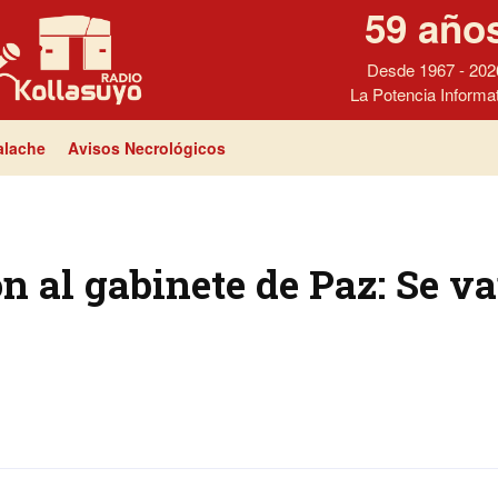
59 año
Desde 1967 - 202
La Potencia Informa
lache
Avisos Necrológicos
n al gabinete de Paz: Se v