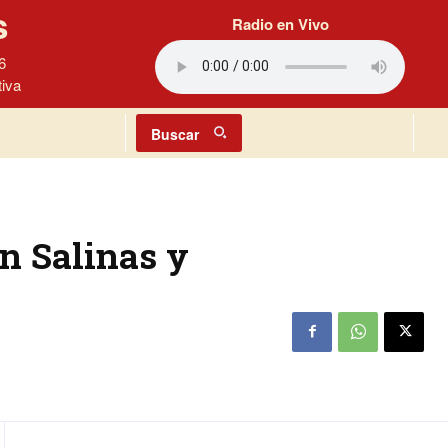
s
Radio en Vivo
6
tiva
Buscar
an Salinas y