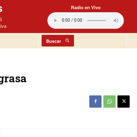
s
Radio en Vivo
6
tiva
Buscar
 grasa