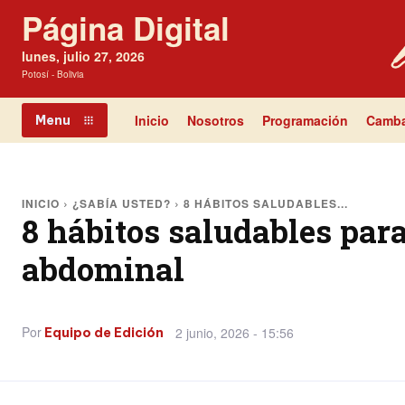
Página Digital
lunes, julio 27, 2026
Potosí - Bolivia
Inicio
Nosotros
Programación
Camba
Menu
INICIO
¿SABÍA USTED?
8 HÁBITOS SALUDABLES...
8 hábitos saludables par
abdominal
Por
2 junio, 2026 - 15:56
Equipo de Edición