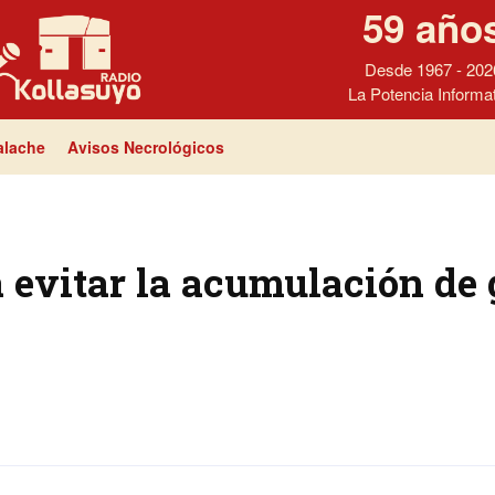
59 año
Desde 1967 - 202
La Potencia Informa
lache
Avisos Necrológicos
a evitar la acumulación de